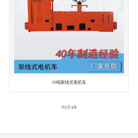
10吨架线式电机车
共
1
页
6
条