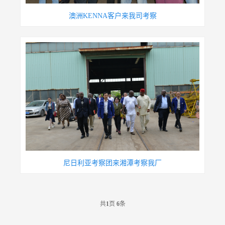
澳洲KENNA客户来我司考察
尼日利亚考察团来湘潭考察我厂
共
1
页
6
条