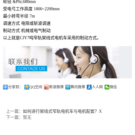
轮径 &Phi;680mm
受电弓工作高度 1800~2200mm
最小转弯半径 7m
调速方式 电阻或斩波调速
制动方式 机械或电气制动
以上就是CJY7吨窄轨架线式电机车采用的制动方式。
分享到：
QQ空间
新浪微博
腾讯微博
人人网
微信
上一篇：
如何进行架线式窄轨电机车与电机配套？X
下一篇：暂无