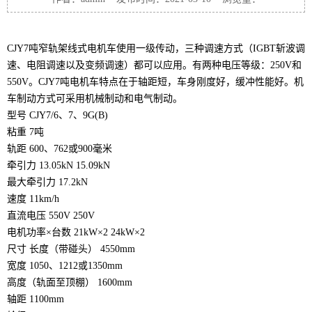
CJY7吨窄轨
架线式电机车
使用一级传动，三种调速方式（IGBT斩波调
速、电阻调速以及变频调速）都可以应用。有两种电压等级：250V和
550V。CJY7吨电机车特点在于轴距短，车身刚度好，缓冲性能好。机
车制动方式可采用机械制动和电气制动。
型号 CJY7/6、7、9G(B)
粘重 7吨
轨距 600、762或900毫米
牵引力 13.05kN 15.09kN
最大牵引力 17.2kN
速度 11km/h
直流电压 550V 250V
电机功率×台数 21kW×2 24kW×2
尺寸 长度（带碰头） 4550mm
宽度 1050、1212或1350mm
高度（轨面至顶棚） 1600mm
轴距 1100mm